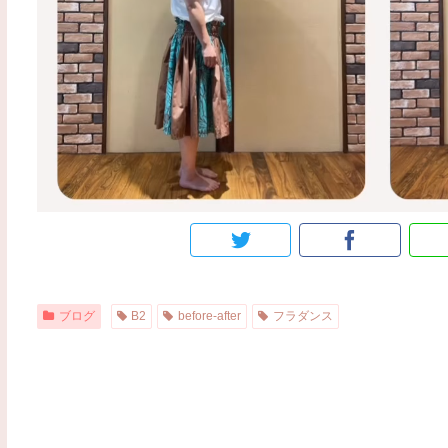
ブログ
B2
before-after
フラダンス