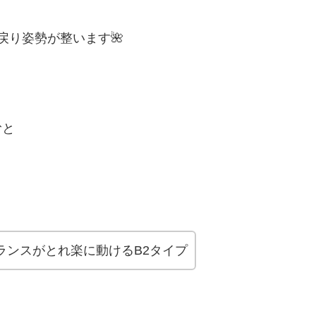
戻り姿勢が整います🌺
むと
ランスがとれ楽に動けるB2タイプ