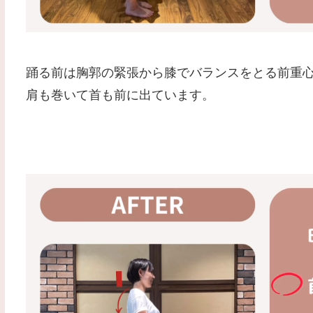
踊る前は胸郭の緊張から膝でバランスをとる前重
肩も巻いて首も前に出ています。