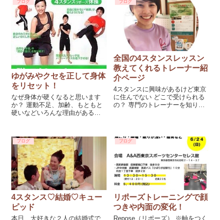
ブログ
ブログ
全国の4スタンスレッスン
教えてくれるトレーナー紹
ゆがみやクセを正して身体
介ページ
をリセット！
4スタンスに興味があるけど東京
に住んでない どこで受けられる
なぜ身体が硬くなると思います
の？ 専門のトレーナーを知りた
か？ 運動不足、加齢、もともと
い などなど便利なページができ
硬いなどいろんな理由があると
ました！ マスター級レッシュト
思います 実は『脳』の状態が原
レーナー紹介 やっぱり大切な身
因みたいです みなさんの脳は頑
体のことなので対面が一番だと
張り屋さんで、膨大な量の情報
ブログ
ブログ
思います。
で刺激されています ですので脳
の力を抜いてあげましょう～ そ
4スタンス♡結婚♡キュー
リポーズトレーニングで顔
ピッド
つきや内面の変化！
本日、大好きな２人の結婚式で
Repose（リポーズ） ※軸をつく