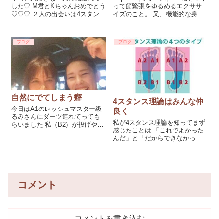
した♡ M君とKちゃんおめでとう
って筋緊張をゆるめるエクササ
♡♡♡ ２人の出会いは4スタンス
イズのこと。 又、機能的な身体
理論のセミナーです！ M君とは
の使い方トレーニングのこと。
NLP（心理学の一種）を学んで
姿勢を元に戻す。セルフ整体。
いた時の友人で、 Kちゃんとは
ブログ
ブログ
昔の職場の後輩で10年来の友人
です。 ２人とも年下だけど頼れ
る存在で
自然にでてしまう癖
4スタンス理論はみんな仲
今日はA1のレッシュマスター級
良く
るみさんにダーツ連れてっても
私が4スタンス理論を知ってまず
らいました 私（B2）が投げやす
感じたことは 「これでよかった
そうなのを持ってきてくれて マ
んだ」と「だからできなかった
ナーやルールから、B2の感覚に
のね」と身体の使い方の安心感
合わせてコツを教えてくれまし
と納得。 タイプによって骨格上
た。 とてもわかりやすい！！ あ
の出来る、出来ない動きがある
そこにドーン的な。笑 上手く
ことはとても大きな事でした。 4
スタンス理論を知って、痛みを
コメント
和らげることができた
コメントを書き込む