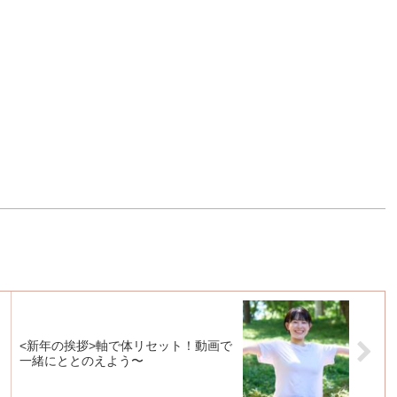
<新年の挨拶>軸で体リセット！動画で
一緒にととのえよう〜