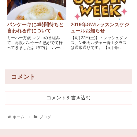
てきました。
パンケーキに4時間待ちと
2019年GWレッスンスケジ
言われる件について
ュールお知らせ
ミーハー万歳 マツコの番組み
【4月27日(土)】・レッシュダン
て、再度パンケーキ熱がでて行
ス、NHKカルチャー青山クラス
ってきましたよ 噂では、ハーゲ
は通常通りです。 【5月4日
ンダッツマカデミアを溶かした
(土)】・レッシュダンス、NHKカ
味とのこと 並んでまでは。。だ
ルチャー青山クラスはお休みで
けど食べてみたい。 うーん、う
す。 【5月1日(水)】・御茶ノ水
ーん 朝11時 すでに長蛇の列
リポーズ...
コメント
コメントを書き込む
ホーム
ブログ