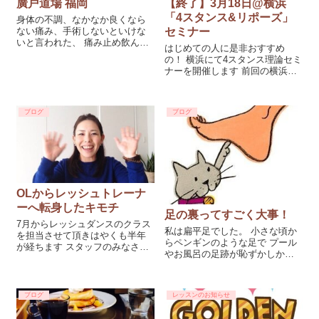
廣戸道場 福岡
【終了】3月18日@横浜
「4スタンス&リポーズ」
身体の不調、なかなか良くなら
ない痛み、手術しないといけな
セミナー
いと言われた、 痛み止め飲んで
はじめての人に是非おすすめ
我慢してるなどなど様々な悩み
の！ 横浜にて4スタンス理論セミ
を聞きます そんな時は廣戸道場
ナーを開催します 前回の横浜セ
をオススメします。 自分の身体
ミナーで「肩こりや腰痛が良く
のタイプに合わせて施術をして
なった」「楽しかった♪」と お声
くれる。 痛みの根本解決ができ
を頂いた第2弾のセミナーです。
ること。 寝る姿勢から整えてく
ブログ
ブログ
...
れる。
OLからレッシュトレーナ
ーへ転身したキモチ
足の裏ってすごく大事！
7月からレッシュダンスのクラス
私は扁平足でした。 小さな頃か
を担当させて頂きはやくも半年
らペンギンのような足で プール
が経ちます スタッフのみなさ
やお風呂の足跡が恥ずかしかっ
ん、生徒さん、周りの方々いつ
たです ビール瓶を指で挟んで持
もありがとうございます 田畑せ
ち上げる タオルを指でたぐりよ
んせいに憧れ自身の腰痛も改善
せる つま先立ちで歩く グーチョ
して骨格まで変わった（今も進
ブログ
レッスンのお知らせ
キパーをする など、つちふまず
化中） 4スタンスにハマって、...
が出来そうな練習をずっとやっ