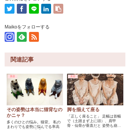
Maikoをフォローする
関連記事
美容
美容
その姿勢は本当に猫背なの
脚を揃えて座る
かニャ？
「正しく座ること」 足幅は首幅
で（土踏まず上に頭）、肩甲
多くのひとの悩み。猫背。 私の
骨・仙骨が垂直だと 姿勢も崩れ
まわりでも姿勢に悩んでる率高