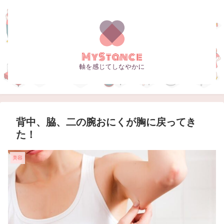
背中、脇、二の腕おにくが胸に戻ってき
た！
美容