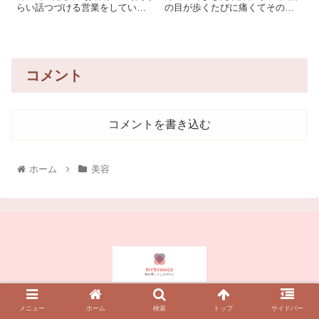
らい話つづける営業をしていた
の目が歩くたびに痛くてその他
のですが、 話している途中から
にも歩き方教室にも行ってまし
声がかすれて喉が痛くなって咳
た。 扁平足も悩みだったので、
払いしちゃうというのが悩みで
私にとっての足裏は大問題だら
した。 そして1日終わると喉ヒリ
け。 当時は体重のかけ方がどー
ヒリ。ふと、感じたことが「喉
の。 足裏の筋肉がどーの。と
コメント
なんともない・・
コメントを書き込む
ホーム
美容
Copyright © 2023 My Stance All Rights Reserved.
メニュー
ホーム
検索
トップ
サイドバー