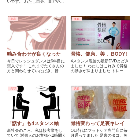
ないし脚も楽に揃えられます。
いです。 わたし自身、ヨガやジ
今まではドスンっと座ってたか
ムに通っていた頃に 「猫背です
らダメだったんですね、そして
よ」 「肩が前に入ってます」
力の入りすぎでした。
「腕が前にいってます」 「健康
美容
美容
骨寄せて、胸はって」 そうか、
わたし猫背なんだな。
噛み合わせが良くなった
骨格、健康、美 、BODY!
今日でレッシュダンスは6年目に
4スタンス理論の最新DVDとどき
突入です！ これまでたくさんの
ました！ わたしはこれみて骨格
方と関わらせていただき、皆々
の動きが深まりました トレーナ
様に感謝でいっぱいです。 いつ
ーの方やカラダに関わることを
もありがとうございます レッシ
されてる方も 気づきの多いもの
ュ理論は理解すればするほど楽
だと思います 腰、肩、ひざ、背
美容
美容
しいです。 身体っておもしろい
中とあらゆる痛みのなぜ？ やど
な〜と日々進化しています レッ
うすれば改善できるか そして健
シュ
康で
「話す」も4スタンス軸
骨格変わって足裏キレイ
新社会のころ、私は接客業をし
OL時代にフットケア専門店に毎
ていて 対個人のお客様へ2時間く
月通ってました 足裏のタコ、魚