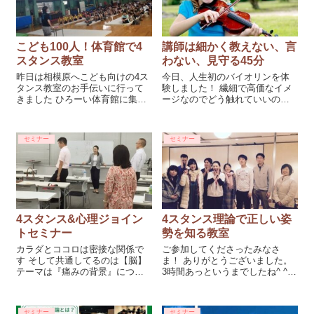
こども100人！体育館で4
講師は細かく教えない、言
スタンス教室
わない、見守る45分
昨日は相模原へこども向けの4ス
今日、人生初のバイオリンを体
タンス教室のお手伝いに行って
験しました！ 繊細で高価なイメ
きました ひろーい体育館に集ま
ージなのでどう触れていいのか
ったのは 新体操、サッカー、器
壊さないかドキドキしました。
械体操、トランポリンなどそこ
持ち方など手法は習いません。
に通っている子どもたち ひゃ、
①弦の真...
セミナー
セミナー
100人ほど！ ここに3歳から通っ
て体操していたという 講師のエ
4スタンス&心理ジョイン
4スタンス理論で正しい姿
トセミナー
勢を知る教室
カラダとココロは密接な関係で
ご参加してくださったみなさ
す そして共通してるのは【脳】
ま！ ありがとうございました。
テーマは『痛みの背景』につい
3時間あっというまでしたね^ ^
て リポーズは軸をつくり脳が安
楽しかった～ 目からウロコ！ も
定します そして緊張がなくなり
っと知りたい。 人生変わるくら
結果筋肉をゆるめます 忙しくて
いすごい！！ など嬉しい感想を
セミナー
セミナー