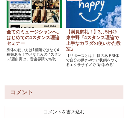
頭パンパンーなときはカラ
いただきました。 4スタンスのタ
イプの前に、正しく立つことの
全てのミュージシャンへ。
【満員御礼！】3月5日@
はじめての4スタンス理論
東中野『4スタンス理論で
セミナー
上手なカラダの使いかた教
室』
身体の使い方は1種類ではなく4
種類ある！でおなじみの 4スタン
【リポーズとは】 軸のある身体
ス理論 実は、音楽界隈でも取り
で自分の動きやすい状態をつく
入れている方が多くて、 一見音
るエクササイズで ”ゆるめる”こ
楽とは関係なさそうな「軸をつ
とが目的です。 見た目はストレ
くるリポーズレッスン｣に音楽講
ッチのようですが、無理な状態
師業、声楽、 ドラム、ピアノ、
をつくることは一切ありませ
フルートをされている生徒さん
ん。 自然な脱力をしながら動き
も増えてきました。
を改善していきます。 自分本来
コメント
の身体のしなやかさを取り戻し
ます！
コメントを書き込む