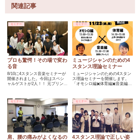
関連記事
セミナー
セミナー
プロも驚愕！その場で変わ
ミュージシャンのための4
る音
スタンス理論セミナー
8/10に4スタンス音楽セミナーが
ミュージシャンのための4スタン
開催されました。今回はスペシ
ス理論セミナーを開催します。
ャルゲストが2人！！ 元プリンセ
「オモシロ編✖️体育編✖️音楽編」
スプリンセスドラマー富田京子
と半日で4スタンスのことが実感
さんと元ジュディアンドマリー
できるかなりお...
ドラマー五十嵐公太さんが来て
セミナー
セミナー
くださいました。 前半は ・4ス
タ...
肩、腰の痛みがよくなるの
4スタンス理論で正しい姿