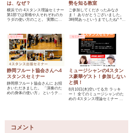
は、なぜ？
勢を知る教室
横浜での 4スタンス理論セミナー
ご参加してくださったみなさ
第1部では骨格や人それぞれのカ
ま！ ありがとうございました。
ラダの使い方のこと。 実際に身
3時間あっというまでしたね^ ^
体の違いを体感してもらいまし
楽しかった～ 目からウロコ！ も
た。 そして「正しく立つ」の実
っと知りたい。 人生変わるくら
践。 ...
いすごい！！ など嬉しい感想を
セミナー
セミナー
いただきました。 4スタンスのタ
イプの前に、正しく立つことの
静岡フルート協会さんへ4
ミュージシャンの4スタン
スタンスセミナー
ス豪華ゲスト！参加しない
と損！
静岡県フルート協会さんに お招
きいただきました。 「演奏のた
8月10日(木)空いてる方 ラッキ
めの身体の使い方」 というテー
ー！ 全てのミュージシャンのた
マで 30名近くのフルート奏者さ
めの 4スタンス理論セミナー ◆
んに 4スタンスセミナーをしてき
お申し込みはこちら◆ スペシャ
ました。 今回、こんな悩みが そ
ルゲストが凄いことになってい
の場で改善しました👇 ━...
ます！ 元プリンセスプリンセス
ドラマー 富田京子さん 元ジュデ
ィ...
コメント