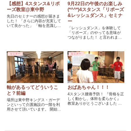
【感想】4スタンス&リポ
9月22日の午後のお楽しみ
ーズ教室@東中野
(*^^*)4スタンス「リポーズ
&レッシュダンス」セミナ
先日のセミナーの感想が届きま
した！ 「さらに内容が充実して
ー
いて良かった」 「軸を意識した
「レッシュダンス」を体験して
らいつもより気持ちよくスイン
「リポーズ」のやってる意味が
グできた」 「アプローチ、パタ
つながりました！ と言われまし
ー練習してなかったけどハーフ
た。 リポーズは“ゆるめる”だけ
ベストがでた！リポーズ効果な
ではなくて、軸トレーニングで
のかも」 「3月から股関節に違和
もあるんです。 「土踏まずの意
感があったが全くなくなった」
セミナー
セミナー
識いれてー」「軸はもっと狭い
「膝に痛みがあり前屈で伸ばす
よ」「頭は水平に」など リポー
のが怖かったけど、最初の痛み
ズ中の注意点はその
とは違い前屈できるようになっ
た」 「自分の身体を知るのは大
切だと思った」
軸があるってどういうこ
おばあちゃん！！！
と？前編
4スタンス腰痛予防！ 『骨格を正
しく動かし、体幹を柔らかく』
場所は東中野キングス・ガーデ
教室ありがとうございました 地
ンといって介護施設の一階を利
球の重力に対して骨格で安定し
用させて頂いています。 開始時
ましょう。 なぜ、痛みがでるの
間までの10分ちょっと、入居者
か？などお話ししました。 途中
の方々やスタッフの方たちと身
に施設のスタッフさんやおばあ
体を動かしました。 あくびの両
ちゃんが見学にみえて ちょこっ
手から可動域を広げたり、 土踏