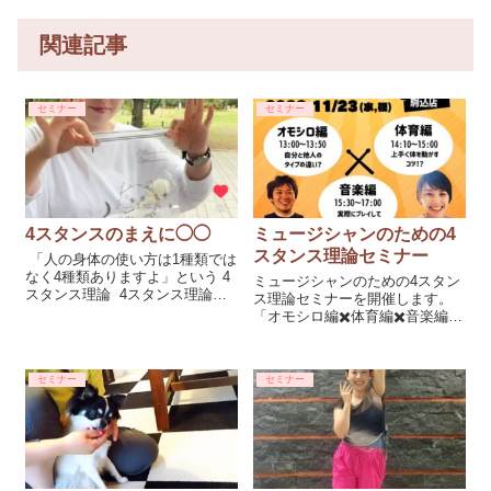
関連記事
セミナー
セミナー
4スタンスのまえに◯◯
ミュージシャンのための4
スタンス理論セミナー
「人の身体の使い方は1種類では
なく4種類ありますよ」という 4
ミュージシャンのための4スタン
スタンス理論 4スタンス理論
ス理論セミナーを開催します。
（レッシュ理論）には実践的に
「オモシロ編✖️体育編✖️音楽編」
活用できるトレーナー制度があ
と半日で4スタンスのことが実感
り、 私はその中のプレイヤー級
できるかなりお...
＆コ...
セミナー
セミナー