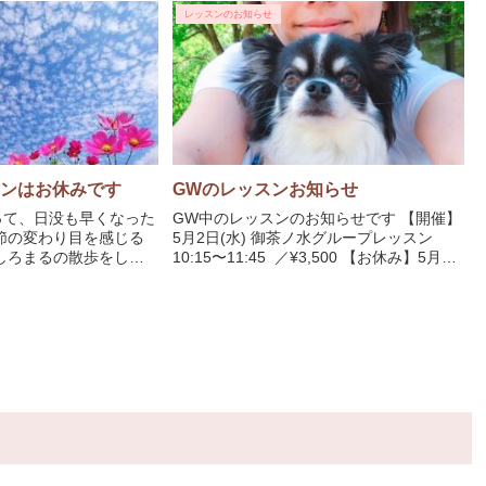
レッスンのお知らせ
スンはお休みです
GWのレッスンお知らせ
って、日没も早くなった
GW中のレッスンのお知らせです 【開催】
節の変わり目を感じる
5月2日(水) 御茶ノ水グループレッスン
しろまるの散歩をして
10:15〜11:45 ／¥3,500 【お休み】5月5
感を肌で感じるように
日(土) レッシュダンス 11:00〜12:30／¥...
た。 「秋」といえば◯◯の秋...