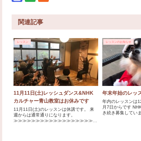
関連記事
レッスン
レッスンのお知らせ
11月11日(土)レッシュダンス&NHK
年末年始のレッ
カルチャー青山教室はお休みです
年内のレッスンは12
月7日からです N
11月11日(土)のレッスンは休講です。 来
き続き募集しています 1月17日から
週からは通常通りになります。
≫≫≫≫≫≫≫≫≫≫≫≫≫≫≫≫≫≫≫
≫≫≫≫≫≫≫≫≫≫≫≫≫≫≫≫≫≫ ...