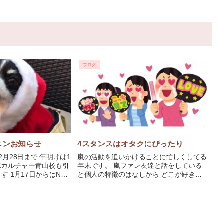
ブログ
スンお知らせ
4スタンスはオタクにぴったり
月28日まで 年明けは1
嵐の活動を追いかけることに忙しくしてる
HKカルチャー青山校も引
年末です。 嵐ファン友達と話をしている
はNHK
と個人の特徴のはなしから どこが好きで
カルチャー宇都宮校もスタート 1月20...
あれが良かったあそこが良かったなんて話
が尽きなくなります♡ そんな特徴はもち
ろん4スタンスタイプで説明ができます 各
タイプの特徴