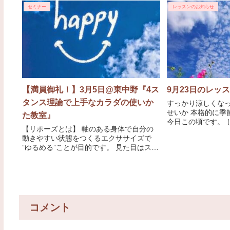
セミナー
レッスンのお知らせ
【満員御礼！】3月5日@東中野『4ス
9月23日のレッ
タンス理論で上手なカラダの使いか
すっかり涼しくな
せいか 本格的に季
た教室』
今日この頃です。 
【リポーズとは】 軸のある身体で自分の
いると、 より季節
動きやすい状態をつくるエクササイズで
なりまし
”ゆるめる”ことが目的です。 見た目はスト
レッチのようですが、無理な状態をつくる
ことは一切ありません。 自然な脱力をし
ながら動きを改善していきます。 自分本
来の身体のしなやかさを取り戻します！
コメント