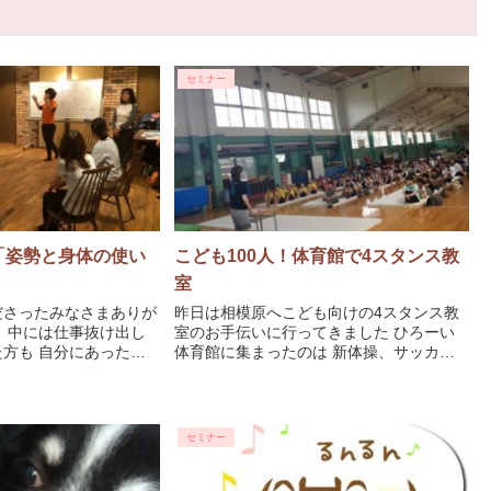
セミナー
「姿勢と身体の使い
こども100人！体育館で4スタンス教
室
ださったみなさまありが
昨日は相模原へこども向けの4スタンス教
 中には仕事抜け出し
室のお手伝いに行ってきました ひろーい
方も 自分にあった身
体育館に集まったのは 新体操、サッカ
してもらう2時間でし
ー、器械体操、トランポリンなどそこに通
ラレルの違い＞ ＜1、2
っている子どもたち ひゃ、100人ほど！
の違い＞ ＜シュラッグ＞
ここに3歳から通って体操していたという
講師のエ
セミナー