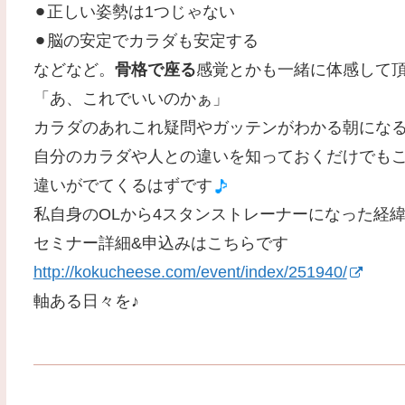
⚫︎正しい姿勢は1つじゃない
⚫︎脳の安定でカラダも安定する
などなど。
骨格で座る
感覚とかも一緒に体感して
「あ、これでいいのかぁ」
カラダのあれこれ疑問やガッテンがわかる朝にな
自分のカラダや人との違いを知っておくだけでも
違いがでてくるはずです
私自身のOLから4スタンストレーナーになった経
セミナー詳細&申込みはこちらです
http://kokucheese.com/event/index/251940/
軸ある日々を♪