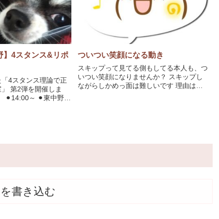
野】4スタンス&リポ
ついつい笑顔になる動き
スキップって見てる側もしてる本人も、つ
いつい笑顔になりませんか？ スキップし
た「4スタンス理論で正
ながらしかめっ面は難しいです 理由はな
」 第2弾を開催しま
いけどなんだか楽しい 来年1月8日はそん
 ⚫︎14:00～ ⚫︎東中野に
なニコニコした内容から 東中野の月一リ
を中心にやっていきま
ポーズ教室をスタートです 出来なくても
ンス理論もお伝えするの
大丈夫！
けど興味ある
トを書き込む