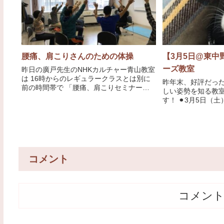
腰痛、肩こりさんのための体操
【3月5日@東中
ーズ教室
昨日の廣戸先生のNHKカルチャー青山教室
は 16時からのレギュラークラスとは別に
昨年末、好評だっ
前の時間帯で 「腰痛、肩こりセミナー」
しい姿勢を知る教室
が開かれました。 骨格模型を使って腰
す！ ⚫︎3月5日（土）
痛、肩こりがなぜ起きるのか？ コリは揉
て 今回はリポーズ
むと...
す もちろん4スタ
で、何も知らない
コメント
コメン