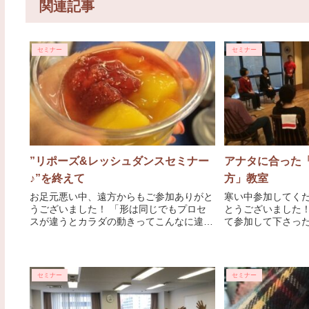
関連記事
セミナー
セミナー
”リポーズ&レッシュダンスセミナー
アナタに合った
♪”を終えて
方」教室
お足元悪い中、遠方からもご参加ありがと
寒い中参加してく
うございました！ 「形は同じでもプロセ
とうございました！
スが違うとカラダの動きってこんなに違う
て参加して下さった
の〜！？」 とみなさん驚かれてました。
体の使い方を実感
リポーズは骨格の動きをリードしていて、
た。 ＜クロス、パ
緩む人が続出！ あくびしたり気持ちいい
の違い＞ ＜A、B
空間の中だけど、
細かい
セミナー
セミナー