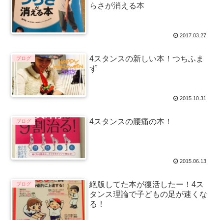
らさが消える本
2017.03.27
4スタンスの新しい本！つちふま
ブログ
ず
2015.10.31
4スタンスの腰痛の本！
ブログ
2015.06.13
絶版してた本が復活したー！4ス
ブログ
タンス理論で子どもの足が速くな
る！